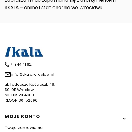
Zapraszamy do zapoznania się z asortymentem
SKALA – online i stacjonarnie we Wrocławiu.
71 344 41 62
info@skala.wroclaw.pl
ul. Tadeusza Kościuszki 49,
50-011 Wrocław
NIP 8992184963
REGON 361152090
Linki w stopce
MOJE KONTO
Twoje zamówienia