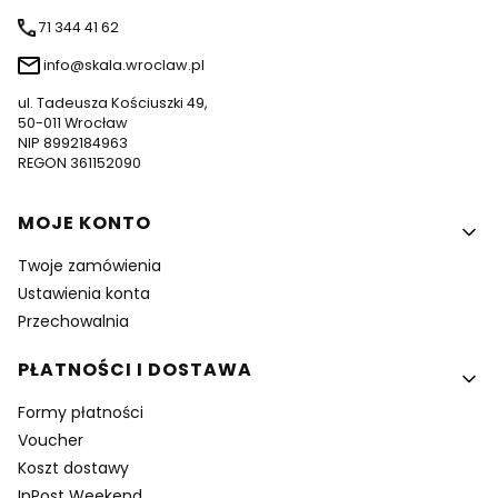
71 344 41 62
info@skala.wroclaw.pl
ul. Tadeusza Kościuszki 49,
50-011 Wrocław
NIP 8992184963
REGON 361152090
Linki w stopce
MOJE KONTO
Twoje zamówienia
Ustawienia konta
Przechowalnia
PŁATNOŚCI I DOSTAWA
Formy płatności
Voucher
Koszt dostawy
InPost Weekend