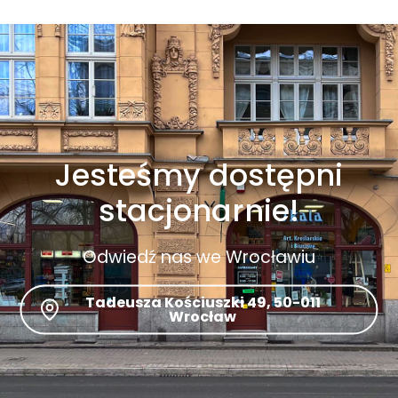
Jesteśmy dostępni
stacjonarnie!
Odwiedź nas we Wrocławiu
Tadeusza Kościuszki 49, 50-011
Wrocław