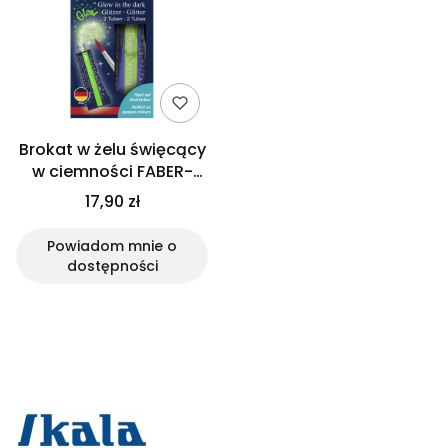
Brokat w żelu święcący
w ciemności FABER-
CASTELL - 2 sztuki
17,90 zł
Powiadom mnie o
dostępności