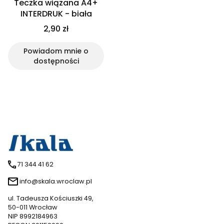
Teczka wiązana A4+
INTERDRUK - biała
2,90 zł
Powiadom mnie o
dostępności
71 344 41 62
info@skala.wroclaw.pl
ul. Tadeusza Kościuszki 49,
50-011 Wrocław
NIP 8992184963