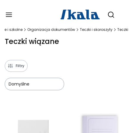
Produ
Otwórz wy
owe i szkolne
Organizacja dokumentów
Teczki i skoroszyty
Teczki
Teczki wiązane
Filtry
Domyślne
Lista produktów