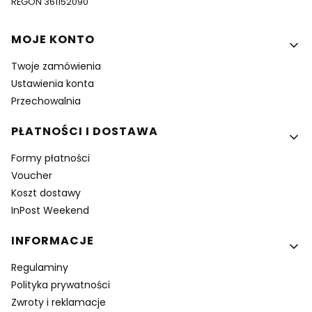
REGON 361152090
Linki w stopce
MOJE KONTO
Twoje zamówienia
Ustawienia konta
Przechowalnia
PŁATNOŚCI I DOSTAWA
Formy płatności
Voucher
Koszt dostawy
InPost Weekend
INFORMACJE
Regulaminy
Polityka prywatności
Zwroty i reklamacje