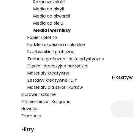
Rozpuszczalniki
Media do akryli
Media do akwareli
Media do oleju
Media i werniksy
Papier i płótno
Pędzle i akcesoria malarskie
Rzeźbiarskie i graficzne
Techniki graficzne i druki artystyczne
Cięcie i precyzyjne narzędzia
Materiały kreatywne
Fiksatyw
Zestawy kreatywne i DIY
Materiały dla szkół i kursów
Biurowe i szkolne
Piśmiennicze i Kaligrafia
Nowości
Promocje
Koniec menu
Filtry