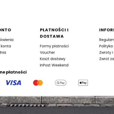
w stopce
ONTO
PŁATNOŚCI I
INFO
DOSTAWA
ówienia
Regulam
 konta
Formy płatności
Polityka
lnia
Voucher
Zwroty i
Koszt dostawy
Zwrot z
InPost Weekend
ne płatności