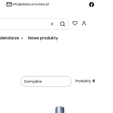
info@skala.wroclaw.pl
Produkty w k
Wyczyść
Szukaj
alendarze
Nowe produkty
Produkty:
6
Domyślne