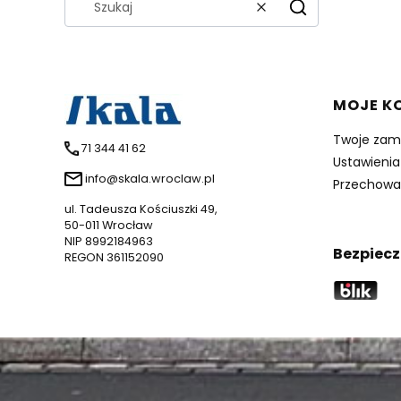
Wyczyść
Szukaj
Linki 
MOJE K
Twoje zam
71 344 41 62
Ustawienia
info@skala.wroclaw.pl
Przechowa
ul. Tadeusza Kościuszki 49,
50-011 Wrocław
NIP 8992184963
Bezpiecz
REGON 361152090