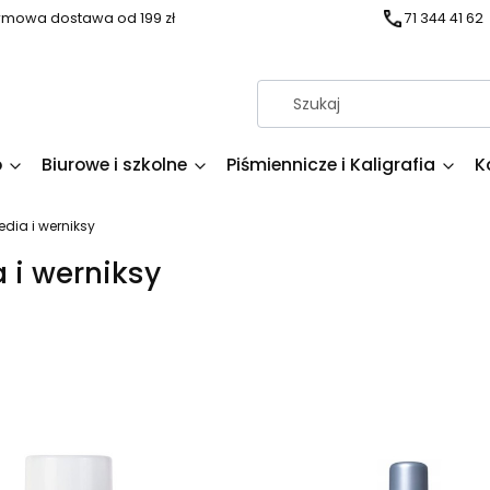
mowa dostawa od 199 zł
71 344 41 62
o
Biurowe i szkolne
Piśmiennicze i Kaligrafia
K
edia i werniksy
 i werniksy
produktów