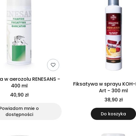
a w aerozolu RENESANS -
Fiksatywa w sprayu KOH-I-NOOR
400 ml
Art - 300 ml
40,90 zł
38,90 zł
Powiadom mnie o
Do koszyka
dostępności