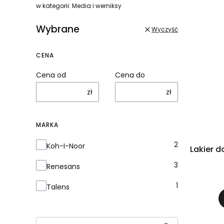
w kategorii: Media i werniksy
Wybrane
Wyczyść
CENA
Cena od
Cena do
zł
zł
MARKA
Marka
2
Koh-I-Noor
Lakier d
3
Renesans
1
Talens