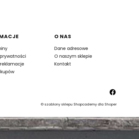
RMACJE
O NAS
iny
Dane adresowe
 prywatności
O naszym sklepie
 reklamacje
Kontakt
akupów
©
szablony sklepu
Shopcademy dla
Shoper