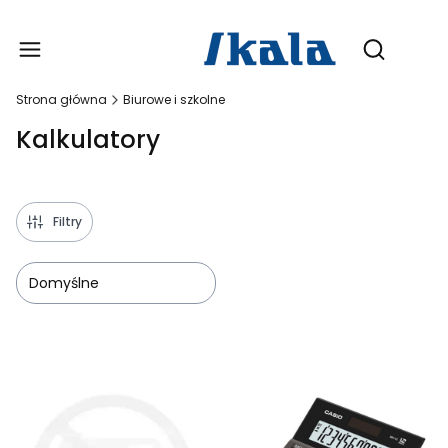
Produ
Otwórz wy
Strona główna
Biurowe i szkolne
Kalkulatory
Filtry
Domyślne
Lista produktów