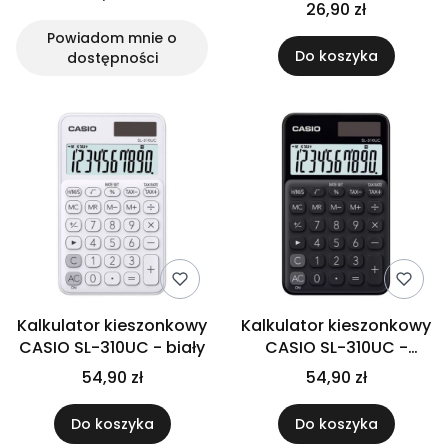
26,90 zł
Powiadom mnie o
Do koszyka
dostępności
Kalkulator kieszonkowy
Kalkulator kieszonkowy
CASIO SL-310UC - biały
CASIO SL-310UC -
czarny
54,90 zł
54,90 zł
Do koszyka
Do koszyka