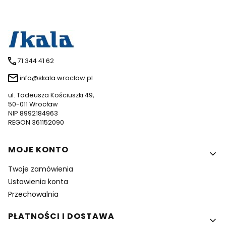
71 344 41 62
info@skala.wroclaw.pl
ul. Tadeusza Kościuszki 49,
50-011 Wrocław
NIP 8992184963
REGON 361152090
Linki w stopce
MOJE KONTO
Twoje zamówienia
Ustawienia konta
Przechowalnia
PŁATNOŚCI I DOSTAWA