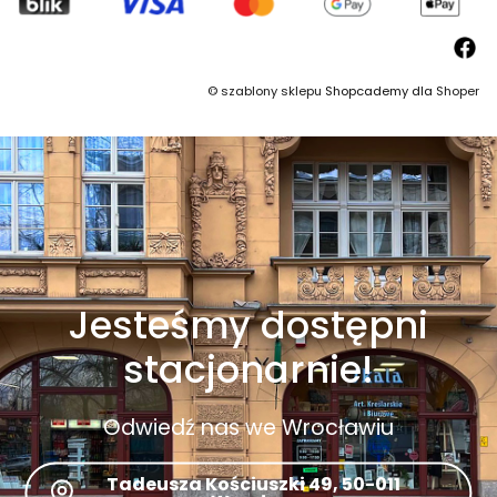
©
szablony sklepu
Shopcademy dla
Shoper
Jesteśmy dostępni
stacjonarnie!
Odwiedź nas we Wrocławiu
Tadeusza Kościuszki 49, 50-011