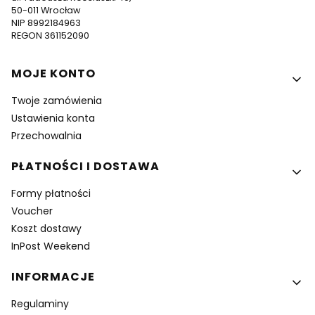
50-011 Wrocław
NIP 8992184963
REGON 361152090
Linki w stopce
MOJE KONTO
Twoje zamówienia
Ustawienia konta
Przechowalnia
PŁATNOŚCI I DOSTAWA
Formy płatności
Voucher
Koszt dostawy
InPost Weekend
INFORMACJE
Regulaminy