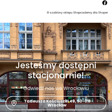
©
szablony sklepu
Shopcademy dla
Shoper
Jesteśmy dostępni
stacjonarnie!
Odwiedź nas we Wrocławiu
Tadeusza Kościuszki 49, 50-011
Wrocław