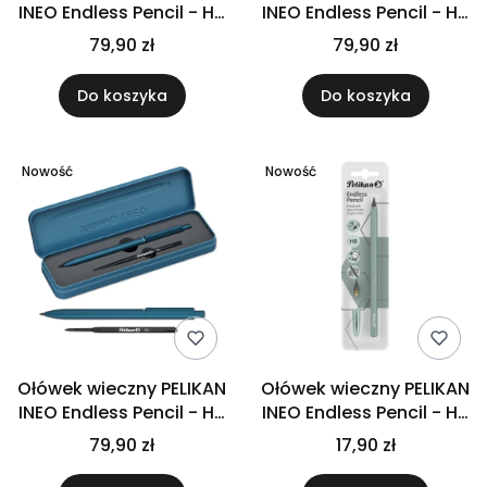
INEO Endless Pencil - HB
INEO Endless Pencil - HB
- Clearing breeze
- Lavender scent
79,90 zł
79,90 zł
Do koszyka
Do koszyka
Nowość
Nowość
Ołówek wieczny PELIKAN
Ołówek wieczny PELIKAN
INEO Endless Pencil - HB
INEO Endless Pencil - HB
- Ocean Blue
- Opal gray
79,90 zł
17,90 zł