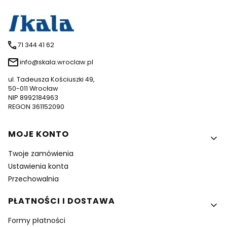
71 344 41 62
info@skala.wroclaw.pl
ul. Tadeusza Kościuszki 49,
50-011 Wrocław
NIP 8992184963
REGON 361152090
Linki w stopce
MOJE KONTO
Twoje zamówienia
Ustawienia konta
Przechowalnia
PŁATNOŚCI I DOSTAWA
Formy płatności