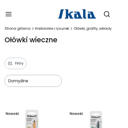
Produ
Otwórz wy
Strona główna
Kreślarskie i rysunek
Ołówki, grafity, wkłady
Ołówki wieczne
Filtry
Domyślne
Lista produktów
Nowość
Nowość