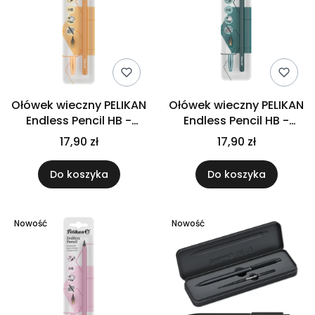
Ołówek wieczny PELIKAN
Ołówek wieczny PELIKAN
Endless Pencil HB -
Endless Pencil HB -
Amber
Mediterranea blue
17,90 zł
17,90 zł
Do koszyka
Do koszyka
Nowość
Nowość