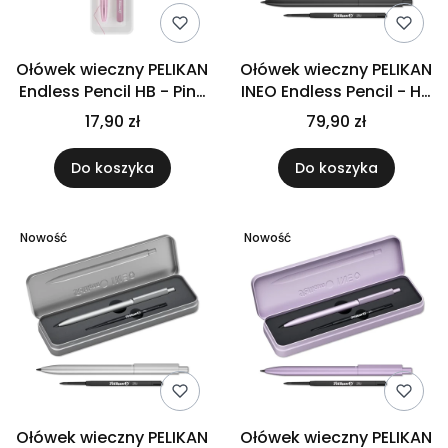
Ołówek wieczny PELIKAN
Ołówek wieczny PELIKAN
Endless Pencil HB - Pink
INEO Endless Pencil - HB
powder
- Black rock
17,90 zł
79,90 zł
Do koszyka
Do koszyka
Nowość
Nowość
Ołówek wieczny PELIKAN
Ołówek wieczny PELIKAN