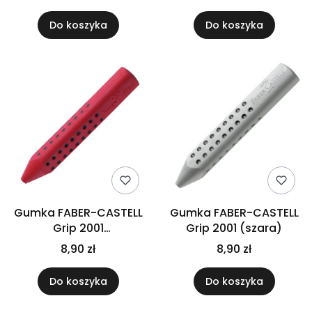
Do koszyka
Do koszyka
Gumka FABER-CASTELL
Gumka FABER-CASTELL
Grip 2001
Grip 2001 (szara)
(czerwona/niebieska)
8,90 zł
8,90 zł
Do koszyka
Do koszyka