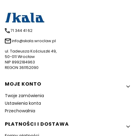
71 344 41 62
info@skala.wroclaw.pl
ul. Tadeusza Kościuszki 49,
50-011 Wrocław
NIP 8992184963
REGON 361152090
Linki w stopce
MOJE KONTO
Twoje zamówienia
Ustawienia konta
Przechowalnia
PŁATNOŚCI I DOSTAWA
Formy płatności