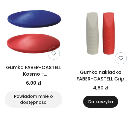
Gumka FABER-CASTELL
Gumka nakładka
Kosmo -
FABER-CASTELL Grip
czerwona/niebieska
6,00 zł
2001 - 2 szt.
4,60 zł
Powiadom mnie o
Do koszyka
dostępności