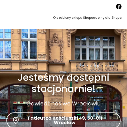
©
szablony sklepu
Shopcademy dla
Shoper
Jesteśmy dostępni
stacjonarnie!
Odwiedź nas we Wrocławiu
Tadeusza Kościuszki 49, 50-011
Wrocław