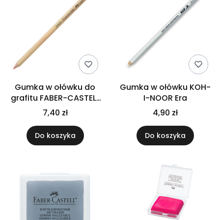
Gumka w ołówku do
Gumka w ołówku KOH-
grafitu FABER-CASTELL
I-NOOR Era
Perfection
7,40 zł
4,90 zł
Do koszyka
Do koszyka