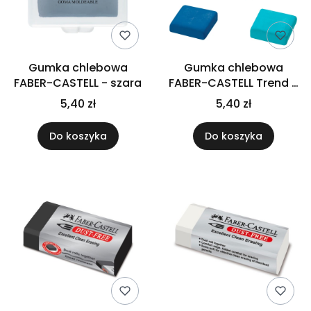
Gumka chlebowa
Gumka chlebowa
FABER-CASTELL - szara
FABER-CASTELL Trend -
miks kolorów
5,40 zł
5,40 zł
Do koszyka
Do koszyka