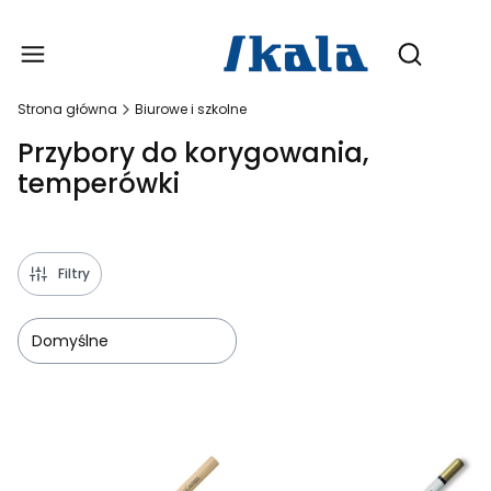
Produ
Otwórz wy
Strona główna
Biurowe i szkolne
Przybory do korygowania,
temperówki
Filtry
Domyślne
Lista produktów