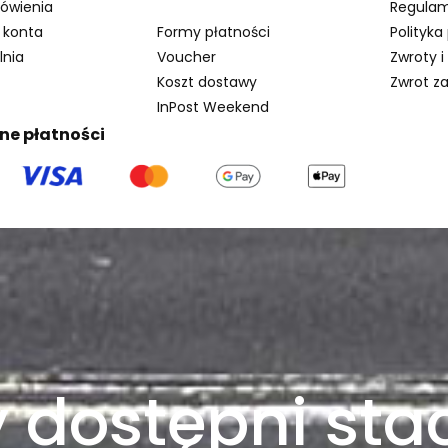
ówienia
Regulam
 konta
Formy płatności
Polityka
lnia
Voucher
Zwroty i
Koszt dostawy
Zwrot z
InPost Weekend
ne płatności
 dostępni stac