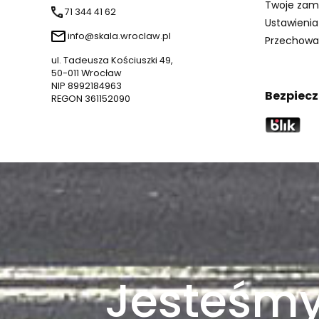
Twoje zam
71 344 41 62
Ustawienia
info@skala.wroclaw.pl
Przechowa
ul. Tadeusza Kościuszki 49,
50-011 Wrocław
NIP 8992184963
Bezpiecz
REGON 361152090
Jesteśmy