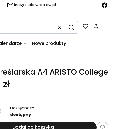
info@skala.wroclaw.pl
Produkty w k
Wyczyść
Szukaj
alendarze
Nowe produkty
reślarska A4 ARISTO College
 zł
Dostępność:
dostępny
Dodaj do koszyka