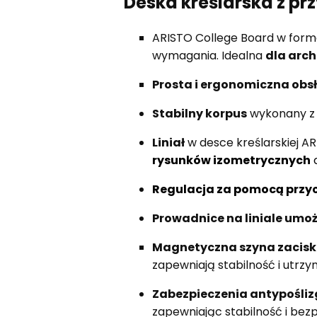
Deska kreślarska z pr
ARISTO College Board w form
wymagania. Idealna
dla arch
Prosta i ergonomiczna obs
Stabilny korpus
wykonany z 
Liniał
w desce kreślarskiej A
rysunków izometrycznych
Regulacja za pomocą przyc
Prowadnice na liniale umo
Magnetyczna szyna zacis
zapewniają stabilność i utrz
Zabezpieczenia antypośli
zapewniając stabilność i bez