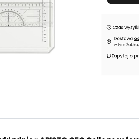
Czas wysyłki
Dostawa
od
w tym Żabka, 
Zapytaj o p