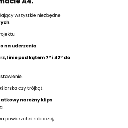
rmacie A4.
niający wszystkie niezbędne
nych
.
ojektu.
o na uderzenia
.
rz,
linie pod kątem 7° i 42° do
tawienie.
eślarska czy trójkąt.
atkowy narożny klips
a.
a powierzchni roboczej,