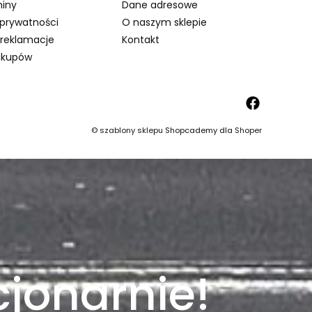
iny
Dane adresowe
 prywatności
O naszym sklepie
 reklamacje
Kontakt
akupów
©
szablony sklepu
Shopcademy dla
Shoper
jonarnie!