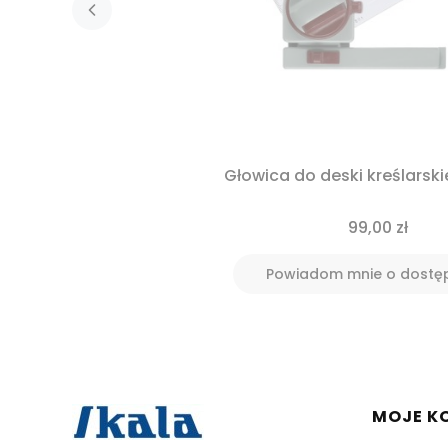
Głowica do deski kreślarsk
99,00 zł
Powiadom mnie o dostę
Linki 
MOJE K