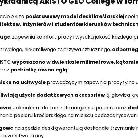
zykładnicą ARISTO GEO College w fo
acie A4 to
podstawowy model deski kreślarskie
j speł
itektów, inżynierów i studentów kierunków technicz
ługa
zapewnia komfort pracy i wysoką jakość każdego pr
trwałego, niełamliwego tworzywa sztucznego,
odporneg
RISTO
wyposażono w dwie skale milimetrowe, kątomie
oraz
podziałkę równoległą
.
isku na uchwycie
prowadzącym zapewnia precyzyjne us
żliwiają użycie dodatkowych akcesoriów
tj. głowica kr
kowa
z okienkiem do kontroli marginesu papieru oraz
dod
ymanie papieru kreślarskiego na miejscu podczas rysowani
zgowe
na spodzie deski gwarantują doskonałe trzymanie n
pieczeństwo pracy.