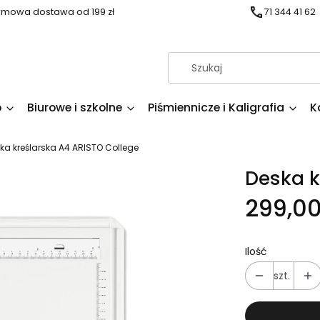
mowa dostawa od 199 zł
71 344 41 62
o
Biurowe i szkolne
Piśmiennicze i Kaligrafia
K
ka kreślarska A4 ARISTO College
Deska k
299,00
Ilość
szt.