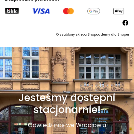
©
szablony sklepu
Shopcademy dla
Shoper
Jesteśmy dostępni
stacjonarnie!
Odwiedź nas we Wrocławiu