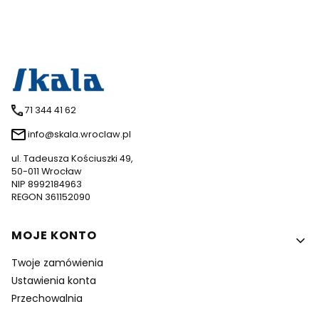
71 344 41 62
info@skala.wroclaw.pl
ul. Tadeusza Kościuszki 49,
50-011 Wrocław
NIP 8992184963
REGON 361152090
Linki w stopce
MOJE KONTO
Twoje zamówienia
Ustawienia konta
Przechowalnia