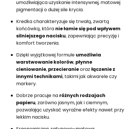
umożliwiająca uzyskanie intensywnej, matowej
pigmentacji o dużej sile krycia.
Kredka charakteryzuje się trwałą, zwartą
końcówką, która
nie łamie się pod wpływem
silniejszego nacisku
, zapewniając precyzję i
komfort tworzenia.
Dzięki wyjątkowej formule
umożliwia
warstwowanie kolorów
,
płynne
cieniowanie
,
przecieranie
oraz
łączenie z
innymi technikami
, takimi jak akwarele czy
markery.
Dobrze pracuje na
różnych rodzajach
papieru
, zarówno jasnym, jak i ciemnym,
pozwalając uzyskać wyraźne efekty nawet przy
lekkim nacisku.
Ergonomiczna, satynowo-matowa