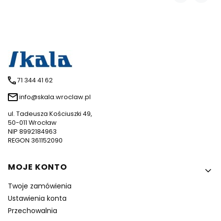
71 344 41 62
info@skala.wroclaw.pl
ul. Tadeusza Kościuszki 49,
50-011 Wrocław
NIP 8992184963
REGON 361152090
Linki w stopce
MOJE KONTO
Twoje zamówienia
Ustawienia konta
Przechowalnia