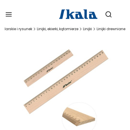
Produ
Otwórz wy
reślarskie i rysunek
Linijki, ekierki, kątomierze
Linijki
Linijki drewniane