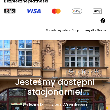
Bezpieczne płatności
©
szablony sklepu
Shopcademy dla
Shoper
Jesteśmy dostępni
stacjonarnie!
Odwiedź nas we Wrocławiu