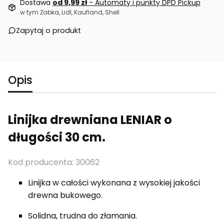
Dostawa
od 9,99 zł
- Automaty i punkty DPD Pickup
w tym Żabka, Lidl, Kaufland, Shell
Zapytaj o produkt
Opis
Linijka drewniana LENIAR o
długości 30 cm.
Kod producenta: 30062
Linijka w całości wykonana z wysokiej jakości
drewna bukowego.
Solidna, trudna do złamania.