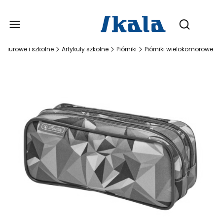
Produ
Otwórz wy
Biurowe i szkolne
Artykuły szkolne
Piórniki
Piórniki wielokomorowe