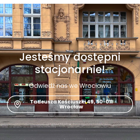
Jesteśmy dostępni
stacjonarnie!
Odwiedź nas we Wrocławiu
Tadeusza Kościuszki 49, 50-011
Wrocław