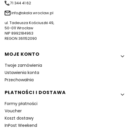
71 344 41 62
info@skala.wroclaw.pl
ul. Tadeusza Kościuszki 49,
50-011 Wrocław
NIP 8992184963
REGON 361152090
Linki w stopce
MOJE KONTO
Twoje zamówienia
Ustawienia konta
Przechowalnia
PŁATNOŚCI I DOSTAWA
Formy płatności
Voucher
Koszt dostawy
InPost Weekend